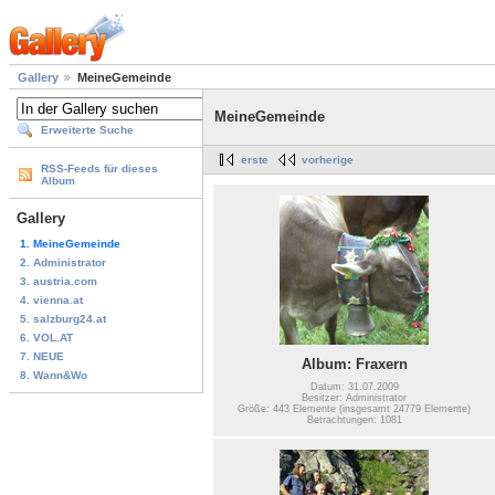
Gallery
MeineGemeinde
MeineGemeinde
Erweiterte Suche
erste
vorherige
RSS-Feeds für dieses
Album
Gallery
1. MeineGemeinde
2. Administrator
3. austria.com
4. vienna.at
5. salzburg24.at
6. VOL.AT
7. NEUE
Album: Fraxern
8. Wann&Wo
Datum: 31.07.2009
Besitzer: Administrator
Größe: 443 Elemente (insgesamt 24779 Elemente)
Betrachtungen: 1081