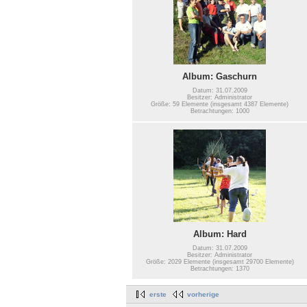
Album: Gaschurn
Datum: 31.07.2009
Besitzer: Administrator
Größe: 59 Elemente (insgesamt 4387 Elemente)
Betrachtungen: 1000
Album: Hard
Datum: 31.07.2009
Besitzer: Administrator
Größe: 2029 Elemente (insgesamt 29700 Elemente)
Betrachtungen: 1370
erste
vorherige